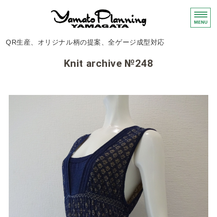
ニット・布帛製品
QR生産、オリジナル柄の提案、全ゲージ成型対応
ホーム
Knit archive №248
サービス
編地のご紹介
会社概要
お問い合わせ